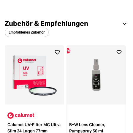
Zubehör & Empfehlungen
Empfohlenes Zubehör
%
%
Calumet UV-Filter MC Ultra
B+W Lens Cleaner,
U
Slim 24 Lagen 77mm
Pumpspray 50 ml
R