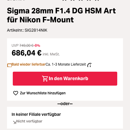
Loading...
Zubehör
Durchschnittliche Bewertung vo
Sigma 28mm F1.4 DG HSM Art
Loading...
Licht & Studio
für Nikon F-Mount
Loading...
Artikelnr.:
SIG2814NIK
Bildbearbeitung
Loading...
UVP
749,00 €
-8%
Ferngläser
686,04 €
inkl. MwSt.
Loading...
Bald wieder lieferbar
Ca. 1-3 Monate Lieferzeit
Second Hand
Loading...
In den Warenkorb
SALE
Zur Wunschliste hinzufügen
Loading...
oder
In keiner Filiale verfügbar
Nicht verfügbar