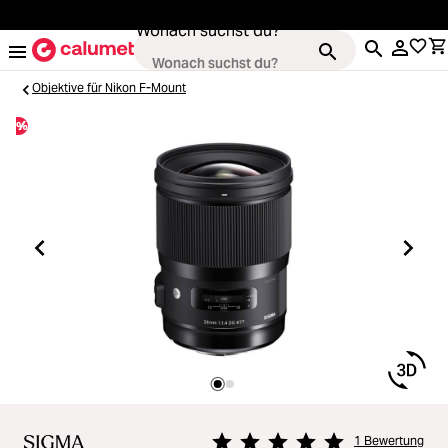
alt springen
Wonach suchst du?
Objektive für Nikon F-Mount
%
Kameras
Loading...
Objektive
Loading...
Video & Drohnen
Loading...
Stative & Gimbals
Loading...
Taschen
1 Bewertung