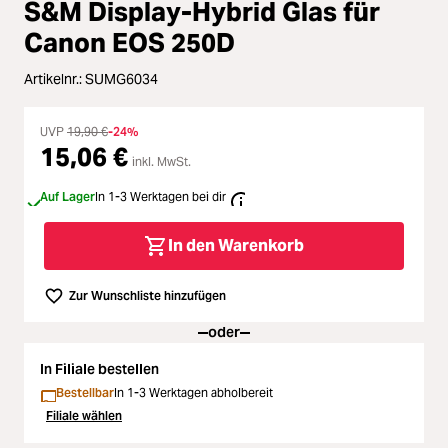
Zubehör
oading...
S&M Display-Hybrid Glas für
Canon EOS 250D
Licht & Studio
oading...
Artikelnr.:
SUMG6034
Bildbearbeitung
oading...
UVP
19,90 €
-24%
15,06 €
inkl. MwSt.
Ferngläser
oading...
Auf Lager
In 1-3 Werktagen bei dir
Second Hand
oading...
In den Warenkorb
SALE
oading...
Zur Wunschliste hinzufügen
oder
In Filiale bestellen
Bestellbar
In 1-3 Werktagen abholbereit
Filiale wählen