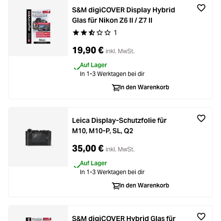
S&M digiCOVER Display Hybrid
Glas für Nikon Z6 II / Z7 II
1
Durchschnittliche Bewertung von 2.2 von 5 Ste
19,90 €
inkl. MwSt.
Auf Lager
In 1-3 Werktagen bei dir
In den Warenkorb
Leica Display-Schutzfolie für
M10, M10-P, SL, Q2
35,00 €
inkl. MwSt.
Auf Lager
In 1-3 Werktagen bei dir
In den Warenkorb
S&M digiCOVER Hybrid Glas für