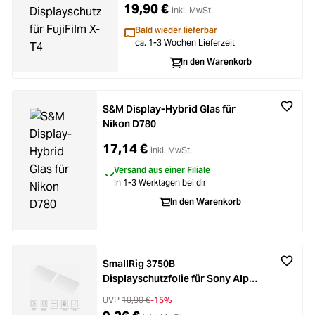
19,90 €
inkl. MwSt.
Bald wieder lieferbar
ca. 1-3 Wochen Lieferzeit
In den Warenkorb
S&M Display-Hybrid Glas für
Nikon D780
17,14 €
inkl. MwSt.
Versand aus einer Filiale
In 1-3 Werktagen bei dir
In den Warenkorb
SmallRig 3750B
Displayschutzfolie für Sony Alpha
6700 / ZV-E1 / Alpha 7 IV
UVP
10,90 €
-15%