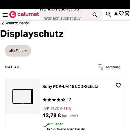
alt springen
Wonach suchst du?
Schutzzubehör
Displayschutz
Kameras
ading...
alle Filter +
Objektive
ading...
Sortierung
164
Artikel
Video & Drohnen
ading...
Sony PCK-LM 15 LCD-Schutz
Stative & Gimbals
13
ading...
Durchschnittliche Bewertung von 4.6 von 5 Ste
UVP
15,00 €
-15%
Taschen
12,79 €
inkl. MwSt.
ading...
Auf Lager
In 1-3 Werktagen bei dir