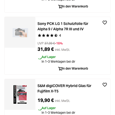
Zubehör
ading...
In den Warenkorb
Licht & Studio
ading...
Sony PCK LG 1 Schutzfolie für
Bildbearbeitung
Alpha 9 / Alpha 7R III und IV
ading...
4
Durchschnittliche Bewertung von 4.7 von 5 Ste
Ferngläser
UVP
37,99 €
-16%
ading...
31,89 €
inkl. MwSt.
Auf Lager
Second Hand
In 1-3 Werktagen bei dir
ading...
In den Warenkorb
SALE
ading...
S&M digiCOVER Hybrid Glas für
Fujifilm X-T5
19,90 €
inkl. MwSt.
Auf Lager
In 1-3 Werktagen bei dir