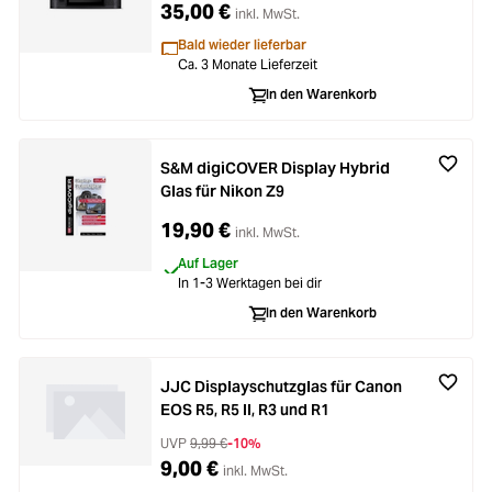
35,00 €
inkl. MwSt.
Bald wieder lieferbar
Ca. 3 Monate Lieferzeit
In den Warenkorb
S&M digiCOVER Display Hybrid
Glas für Nikon Z9
19,90 €
inkl. MwSt.
Auf Lager
In 1-3 Werktagen bei dir
In den Warenkorb
JJC Displayschutzglas für Canon
EOS R5, R5 II, R3 und R1
UVP
9,99 €
-10%
9,00 €
inkl. MwSt.