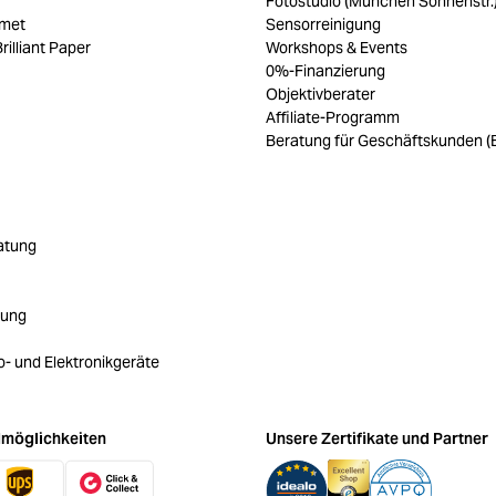
Fotostudio (München Sonnenstr.
umet
Sensorreinigung
rilliant Paper
Workshops & Events
0%-Finanzierung
Objektivberater
Affiliate-Programm
Beratung für Geschäftskunden (
atung
rung
ro- und Elektronikgeräte
möglichkeiten
Unsere Zertifikate und Partner