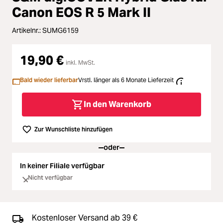
Zubehör
Canon EOS R 5 Mark II
ading...
Licht & Studio
Artikelnr.:
SUMG6159
ading...
Bildbearbeitung
19,90 €
inkl. MwSt.
ading...
Bald wieder lieferbar
Vrstl. länger als 6 Monate Lieferzeit
Ferngläser
ading...
In den Warenkorb
Second Hand
Zur Wunschliste hinzufügen
ading...
SALE
oder
ading...
In keiner Filiale verfügbar
Nicht verfügbar
Kostenloser Versand ab 39 €