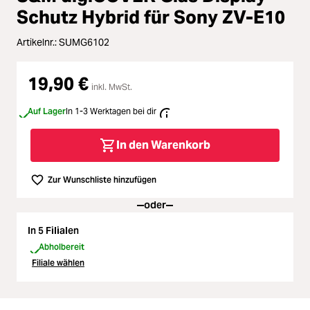
Zubehör
ading...
Schutz Hybrid für Sony ZV-E10
Licht & Studio
Artikelnr.:
SUMG6102
ading...
Bildbearbeitung
19,90 €
ading...
inkl. MwSt.
Auf Lager
In 1-3 Werktagen bei dir
Ferngläser
ading...
In den Warenkorb
Second Hand
ading...
Zur Wunschliste hinzufügen
SALE
oder
ading...
In 5 Filialen
Abholbereit
Filiale wählen