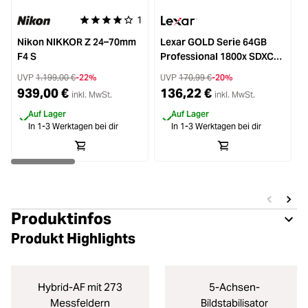
1
Durchschnittliche Bewertung von 4 von 5 Sternen
Nikon NIKKOR Z 24–70mm
Lexar GOLD Serie 64GB
F4 S
Professional 1800x SDXC
Z
UHS-II
UVP
1.199,00 €
-22%
UVP
170,99 €
-20%
939,00 €
136,22 €
inkl. MwSt.
inkl. MwSt.
Auf Lager
Auf Lager
In 1-3 Werktagen bei dir
In 1-3 Werktagen bei dir
Produktinfos
Produkt Highlights
Hybrid-AF mit 273
5-Achsen-
Messfeldern
Bildstabilisator