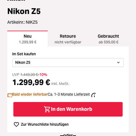
Zubehör
oading...
Nikon Z5
Licht & Studio
oading...
Artikelnr.:
NIKZ5
Bildbearbeitung
oading...
Neu
Retoure
Gebraucht
1.299,99 €
nicht verfügbar
ab 599,00 €
Ferngläser
oading...
Im Set kaufen
Nikon Z5
Second Hand
oading...
UVP
1.449,00 €
-10%
1.299,99 €
inkl. MwSt.
SALE
oading...
Bald wieder lieferbar
Ca. 1-3 Monate Lieferzeit
In den Warenkorb
Zur Wunschliste hinzufügen
oder