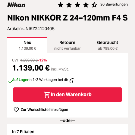
Zubehör
Loading...
30 Bewertungen
Durchschnittliche Bewertung von 4
Nikon NIKKOR Z 24–120mm F4 S
Licht & Studio
Loading...
Artikelnr.:
NIKZ2412040S
Bildbearbeitung
Loading...
Neu
Retoure
Gebraucht
1.139,00 €
nicht verfügbar
ab 799,00 €
Ferngläser
Loading...
UVP
1.299,00 €
-12%
1.139,00 €
Second Hand
Loading...
inkl. MwSt.
Auf Lager
In 1-3 Werktagen bei dir
SALE
Loading...
In den Warenkorb
Zur Wunschliste hinzufügen
oder
In 7 Filialen