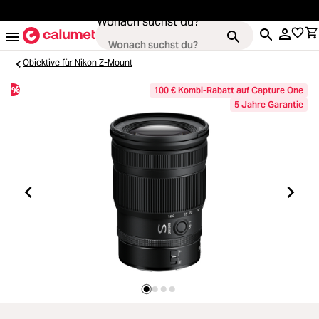
alt springen
Wonach suchst du?
Objektive für Nikon Z-Mount
%
100 € Kombi-Rabatt auf Capture One
5 Jahre Garantie
Kameras
Loading...
Objektive
Loading...
Video & Drohnen
Loading...
Stative & Gimbals
Loading...
Taschen
Loading...