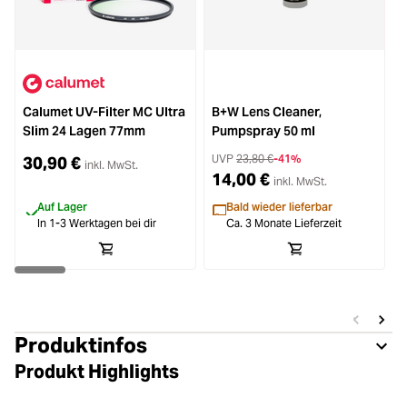
Calumet UV-Filter MC Ultra
B+W Lens Cleaner,
B
Slim 24 Lagen 77mm
Pumpspray 50 ml
UVP
23,80 €
-41%
30,90 €
inkl. MwSt.
14,00 €
inkl. MwSt.
Auf Lager
Bald wieder lieferbar
In 1-3 Werktagen bei dir
Ca. 3 Monate Lieferzeit
Produktinfos
Produkt Highlights