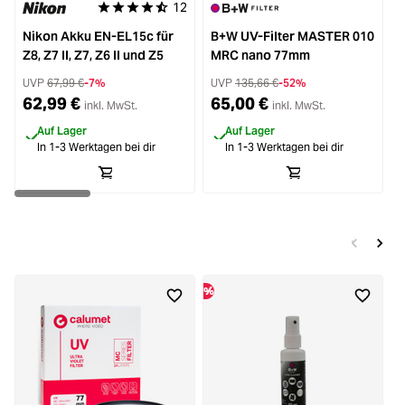
12
Durchschnittliche Bewertung von 4.8 von 5 Sternen
Nikon Akku EN-EL15c für
B+W UV-Filter MASTER 010
C
Z8, Z7 II, Z7, Z6 II und Z5
MRC nano 77mm
UVP
67,99 €
-7%
UVP
135,66 €
-52%
62,99 €
65,00 €
inkl. MwSt.
inkl. MwSt.
Auf Lager
Auf Lager
In 1-3 Werktagen bei dir
In 1-3 Werktagen bei dir
%