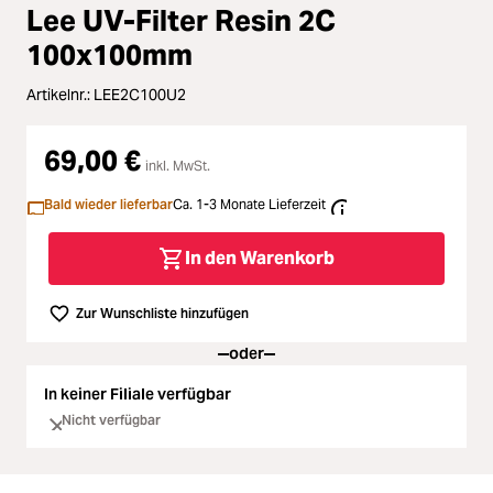
Loading...
Zubehör
Lee UV-Filter Resin 2C
100x100mm
Loading...
Licht & Studio
Artikelnr.:
LEE2C100U2
Loading...
Bildbearbeitung
69,00 €
inkl. MwSt.
Loading...
Ferngläser
Bald wieder lieferbar
Ca. 1-3 Monate Lieferzeit
Loading...
Second Hand
In den Warenkorb
Loading...
SALE
Zur Wunschliste hinzufügen
oder
In keiner Filiale verfügbar
Nicht verfügbar