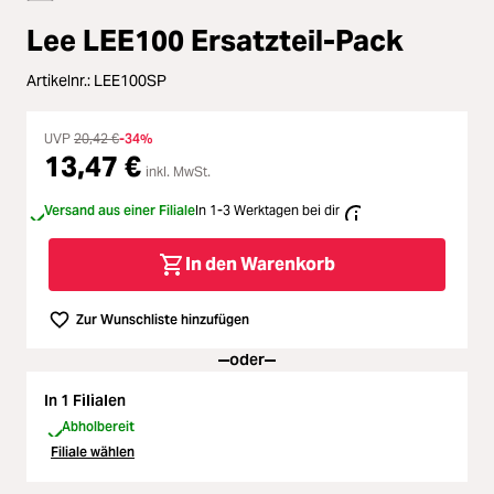
Zubehör
Lee LEE100 Ersatzteil-Pack
Loading...
Licht & Studio
Artikelnr.:
LEE100SP
Loading...
Bildbearbeitung
UVP
20,42 €
-34%
13,47 €
Loading...
inkl. MwSt.
Ferngläser
Versand aus einer Filiale
In 1-3 Werktagen bei dir
Loading...
Second Hand
In den Warenkorb
Loading...
SALE
Zur Wunschliste hinzufügen
Loading...
oder
In 1 Filialen
Abholbereit
Filiale wählen