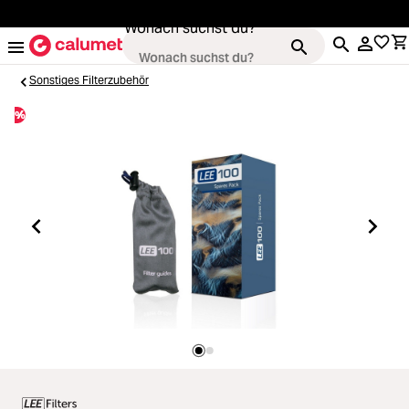
alt springen
Wonach suchst du?
Sonstiges Filterzubehör
%
Kameras
Loading...
Objektive
Loading...
Video & Drohnen
Loading...
Stative & Gimbals
Loading...
Taschen
Loading...