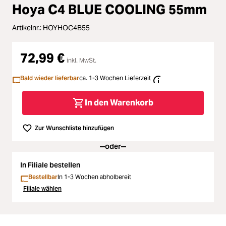
Zubehör
Hoya C4 BLUE COOLING 55mm
ading...
Licht & Studio
Artikelnr.:
HOYHOC4B55
ading...
72,99 €
Bildbearbeitung
inkl. MwSt.
ading...
Bald wieder lieferbar
ca. 1-3 Wochen Lieferzeit
Ferngläser
In den Warenkorb
ading...
Second Hand
Zur Wunschliste hinzufügen
ading...
SALE
oder
ading...
In Filiale bestellen
Bestellbar
In 1-3 Wochen abholbereit
Filiale wählen