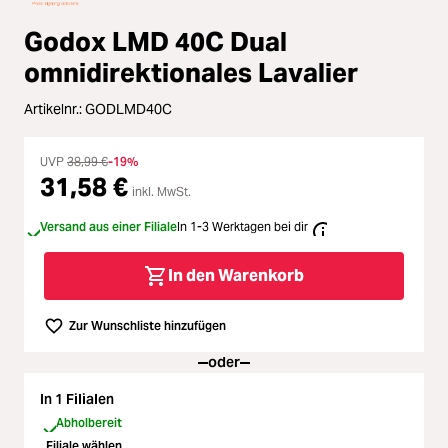
Zubehör
oading...
Godox LMD 40C Dual
Licht & Studio
omnidirektionales Lavalier
oading...
Artikelnr.:
GODLMD40C
Bildbearbeitung
oading...
UVP
38,99 €
-19%
Ferngläser
31,58 €
inkl. MwSt.
oading...
Second Hand
Versand aus einer Filiale
In 1-3 Werktagen bei dir
oading...
In den Warenkorb
SALE
oading...
Zur Wunschliste hinzufügen
oder
In 1 Filialen
Abholbereit
Filiale wählen