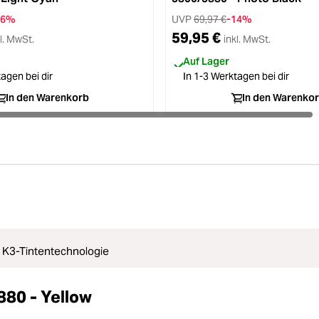
16%
UVP
69,97 €
-14%
59,95 €
l. MwSt.
inkl. MwSt.
Auf Lager
agen bei dir
In 1-3 Werktagen bei dir
In den Warenkorb
In den Warenko
 K3-Tintentechnologie
880 - Yellow