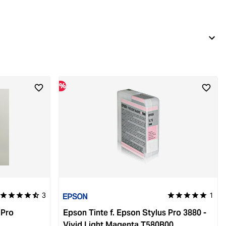
%
3
1
Durchschnittliche Bewertung von 4.3 von 5 Sternen
Durchschnittliche
 Pro
Epson Tinte f. Epson Stylus Pro 3880 -
Vivid Light Magenta T580B00