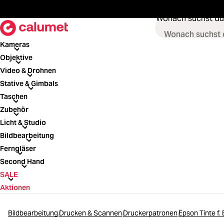
springen
Zur Hauptnavigation springen
Wonach suchst du
Kameras
Kameras
Objektive
Objektive
Video & Drohnen
Video & Drohnen
Stative & Gimbals
Stative & Gimbals
Taschen
Taschen
Zubehör
Zubehör
Licht & Studio
Licht & Studio
Bildbearbeitung
Bildbearbeitung
Ferngläser
Ferngläser
Second Hand
Second Hand
SALE
SALE
Aktionen
Bildbearbeitung
Drucken & Scannen
Druckerpatronen
Epson Tinte f.