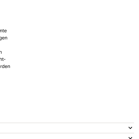
inte
rgen
n
ht-
erden