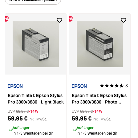
%
%
%
3
Durchschnittliche B
Epson Tinte f. Epson Stylus
Epson Tinte f. Epson Stylus
E
Pro 3800/3880 - Light Black
Pro 3800/3880 - Photo
P
Black
UVP
69,97 €
-14%
UVP
69,97 €
-14%
59,95 €
59,95 €
inkl. MwSt.
inkl. MwSt.
Auf Lager
Auf Lager
In 1-3 Werktagen bei dir
In 1-3 Werktagen bei dir