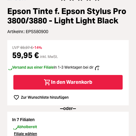
Loading...
Zubehör
Durchschnittliche Bewertung von 
Epson Tinte f. Epson Stylus Pro
Loading...
Licht & Studio
3800/3880 - Light Light Black
Artikelnr.:
EPS580900
Loading...
Bildbearbeitung
UVP
69,97 €
-14%
Loading...
Ferngläser
59,95 €
inkl. MwSt.
Loading...
Versand aus einer Filiale
In 1-3 Werktagen bei dir
Second Hand
In den Warenkorb
Loading...
SALE
Zur Wunschliste hinzufügen
oder
In 7 Filialen
Abholbereit
Filiale wählen