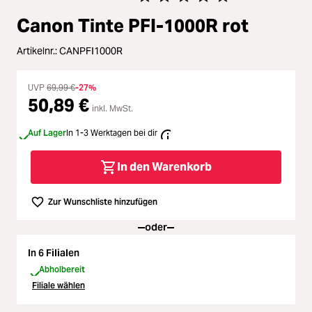
Zubehör
oading...
Durchschnittliche Bewertung von 
Canon Tinte PFI-1000R rot
Licht & Studio
oading...
Artikelnr.:
CANPFI1000R
Bildbearbeitung
oading...
UVP
69,99 €
-27%
50,89 €
inkl. MwSt.
Ferngläser
oading...
Auf Lager
In 1-3 Werktagen bei dir
Second Hand
oading...
In den Warenkorb
SALE
oading...
Zur Wunschliste hinzufügen
oder
In 6 Filialen
Abholbereit
Filiale wählen