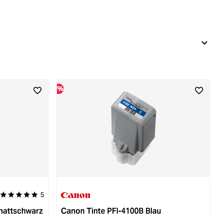
%
5
Durchschnittliche Bewertung von 5 von 5 Sternen
mattschwarz
Canon Tinte PFI-4100B Blau