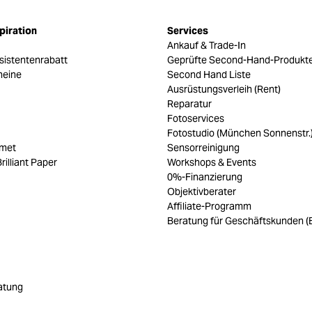
piration
Services
Ankauf & Trade-In
sistentenrabatt
Geprüfte Second-Hand-Produkt
heine
Second Hand Liste
Ausrüstungsverleih (Rent)
Reparatur
Fotoservices
Fotostudio (München Sonnenstr.
umet
Sensorreinigung
rilliant Paper
Workshops & Events
0%-Finanzierung
Objektivberater
Affiliate-Programm
Beratung für Geschäftskunden (
atung