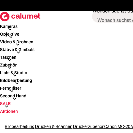
springen
Zur Hauptnavigation springen
Wonach suchst du
Kameras
Kameras
Objektive
Objektive
Video & Drohnen
Video & Drohnen
Stative & Gimbals
Stative & Gimbals
Taschen
Taschen
Zubehör
Zubehör
Licht & Studio
Licht & Studio
Bildbearbeitung
Bildbearbeitung
Ferngläser
Ferngläser
Second Hand
Second Hand
SALE
SALE
Aktionen
Bildbearbeitung
Drucken & Scannen
Druckerzubehör
Canon MC-20 W