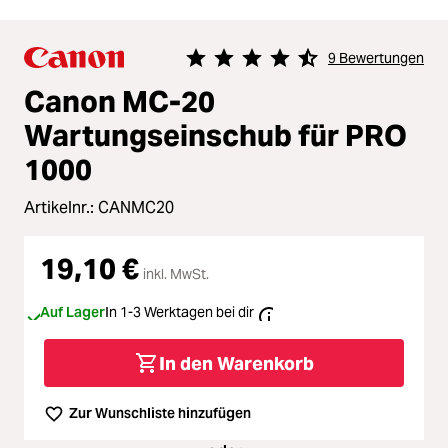
9 Bewertungen
Durchschnittliche Bewertung von 4.
Canon MC-20
Wartungseinschub für PRO
1000
Artikelnr.:
CANMC20
19,10 €
inkl. MwSt.
Auf Lager
In 1-3 Werktagen bei dir
In den Warenkorb
Zur Wunschliste hinzufügen