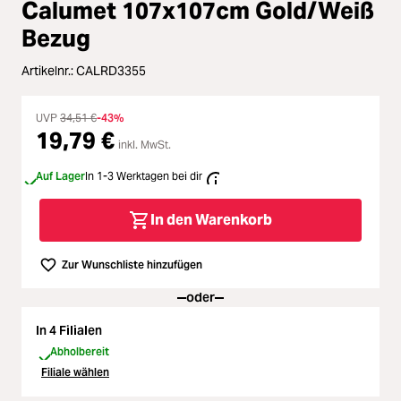
Zubehör
Calumet 107x107cm Gold/Weiß
ading...
Bezug
Licht & Studio
Artikelnr.:
CALRD3355
ading...
Bildbearbeitung
UVP
34,51 €
-43%
ading...
19,79 €
inkl. MwSt.
Ferngläser
Auf Lager
In 1-3 Werktagen bei dir
ading...
Second Hand
In den Warenkorb
ading...
SALE
Zur Wunschliste hinzufügen
ading...
oder
In 4 Filialen
Abholbereit
Filiale wählen