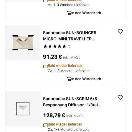
ca. 1-3 Wochen Lieferzeit
In den Warenkorb
Sunbounce SUN-BOUNCER
MICRO-MINI TRAVELLER
Bespannung Zebra Gold/Silber
1
Durchschnittliche Bewertung von 5 von 5 Stern
91,23 €
inkl. MwSt.
Bald wieder lieferbar
Ca. 1-3 Monate Lieferzeit
In den Warenkorb
Sunbounce SUN-SCRIM 6x6
Bespannung Diffusor -1/3tel
(nahtlos)
128,79 €
inkl. MwSt.
Bald wieder lieferbar
Ca. 1-3 Monate Lieferzeit