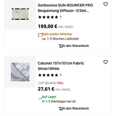
Sunbounce SUN-BOUNCER PRO
Bespannung Diffusor -2/3tel
(nahtlos)
1
Durchschnittliche Bewertung von 5 von 5 Stern
199,00 €
inkl. MwSt.
Bald wieder lieferbar
ca. 1-3 Wochen Lieferzeit
In den Warenkorb
Calumet 107x107cm Fabric
Silver/White
1
Durchschnittliche Bewertung von 5 von 5 Stern
UVP
32,78 €
-16%
27,61 €
inkl. MwSt.
Auf Lager
In 1-3 Werktagen bei dir
In den Warenkorb