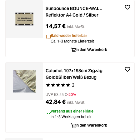
Sunbounce BOUNCE-WALL
Reflektor A4 Gold / Silber
14,57 €
inkl. MwSt.
Bald wieder lieferbar
Ca. 1-3 Monate Lieferzeit
In den Warenkorb
Calumet 107x198cm Zigzag
Gold&Silber/Weiß Bezug
2
Durchschnittliche Bewertung von 5 von 5 Stern
UVP
53,55 €
-20%
42,84 €
inkl. MwSt.
Versand aus einer Filiale
In 1-3 Werktagen bei dir
In den Warenkorb