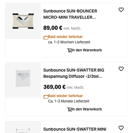
Sunbounce SUN-BOUNCER
MICRO-MINI TRAVELLER
Bespannung Silber - Rückseite
89,00 €
inkl. MwSt.
Weiss (nahtlos)
Bald wieder lieferbar
ca. 1-3 Wochen Lieferzeit
In den Warenkorb
Sunbounce SUN-SWATTER BIG
Bespannung Diffusor -2/3tel
(nahtlos)
369,00 €
inkl. MwSt.
Bald wieder lieferbar
Ca. 1-3 Monate Lieferzeit
In den Warenkorb
Sunbounce SUN-SWATTER MINI