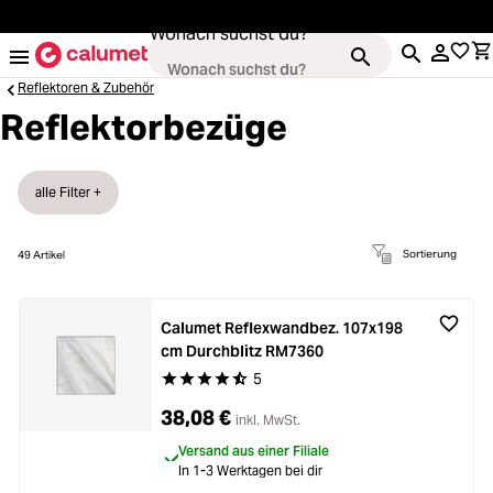
alt springen
Wonach suchst du?
Reflektoren & Zubehör
Reflektorbezüge
Kameras
Loading...
alle Filter +
Objektive
Loading...
Sortierung
49
Artikel
Video & Drohnen
Loading...
Calumet Reflexwandbez. 107x198
cm Durchblitz RM7360
Stative & Gimbals
5
Loading...
Durchschnittliche Bewertung von 4.8 von 5 Ste
38,08 €
inkl. MwSt.
Taschen
Loading...
Versand aus einer Filiale
In 1-3 Werktagen bei dir