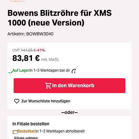
Zubehör
Bowens Blitzröhre für XMS
Loading...
Licht & Studio
1000 (neue Version)
Loading...
Artikelnr.:
BOWBW3040
Bildbearbeitung
Loading...
UVP
141,55 €
-41%
Ferngläser
83,81 €
inkl. MwSt.
Loading...
Second Hand
Auf Lager
In 1-3 Werktagen bei dir
Loading...
In den Warenkorb
SALE
Loading...
Zur Wunschliste hinzufügen
oder
In Filiale bestellen
Bestellbar
In 1-3 Werktagen abholbereit
Filiale wählen