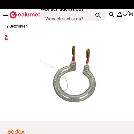
alt springen
Wonach suchst du?
Blitzröhren
%
Kameras
Loading...
Objektive
Loading...
Video & Drohnen
Loading...
Stative & Gimbals
Loading...
Taschen
Loading...