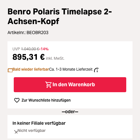
Loading...
Zubehör
Benro Polaris Timelapse 2-
Loading...
Licht & Studio
Achsen-Kopf
Artikelnr.:
BEOBR203
Loading...
Bildbearbeitung
UVP
1.040,00 €
-14%
Loading...
Ferngläser
895,31 €
inkl. MwSt.
Loading...
Bald wieder lieferbar
Ca. 1-3 Monate Lieferzeit
Second Hand
In den Warenkorb
Loading...
SALE
Zur Wunschliste hinzufügen
oder
In keiner Filiale verfügbar
Nicht verfügbar