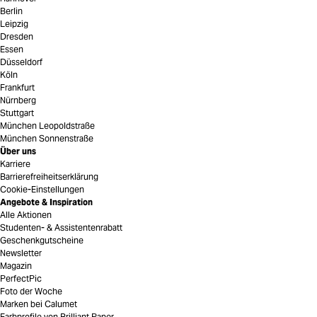
Berlin
Leipzig
Dresden
Essen
Düsseldorf
Köln
Frankfurt
Nürnberg
Stuttgart
München Leopoldstraße
München Sonnenstraße
Über uns
Karriere
Barrierefreiheitserklärung
Cookie-Einstellungen
Angebote & Inspiration
Alle Aktionen
Studenten- & Assistentenrabatt
Geschenkgutscheine
Newsletter
Magazin
PerfectPic
Foto der Woche
Marken bei Calumet
Farbprofile von Brilliant Paper