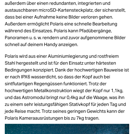
außerdem über einen redundanten, integrierten und
austauschbaren microSD-Kartensteckplatz, der sicherstellt,
dass bei einer Aufnahme keine Bilder verloren gehen.
Außerdem ermöglicht Polaris eine schnelle Bearbeitung
während des Einsatzes. Polaris kann Pfadübergänge,
Panoramen u. s. w. rendern und zuvor aufgenommene Bilder
schnell auf deinem Handy anzeigen.
Polaris wird aus einer Aluminiumlegierung und rostfreiem
Stahl hergestellt und ist für den Einsatz unter härtesten
Bedingungen konzipiert. Dank der hochwertigen Bauweise ist
er nach IPX6 wasserdicht, so dass der Kopf auch bei
sintflutartigen Regengüssen funktioniert. Trotz der
hochwertigen Metallkonstruktion wiegt der Kopf nur 1,1kg,
und das Astromodul bringt nur 0,4kg auf die Waage, was ihn
zu einem sehr leistungsfähigen Stativkopf für jeden Tag und
jede Reise macht. Trotz seines geringen Gewichts kann der
Polaris Kameraausrüstungen bis zu 7kg tragen.