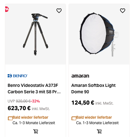
%
%
Benro Videostativ A373F
Amaran Softbox Light
D
Carbon Serie 3 mit S8 Pro
Dome 90
S
Neiger
UVP
920,00 €
-32%
124,50 €
inkl. MwSt.
623,70 €
inkl. MwSt.
Bald wieder lieferbar
Bald wieder lieferbar
Ca. 1-3 Monate Lieferzeit
Ca. 1-3 Monate Lieferzeit