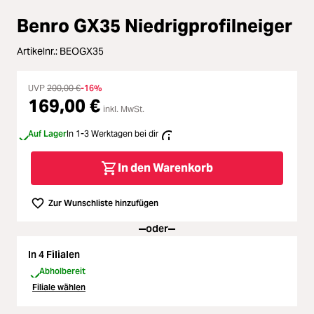
Loading...
Zubehör
Benro GX35 Niedrigprofilneiger
Loading...
Licht & Studio
Artikelnr.:
BEOGX35
Loading...
Bildbearbeitung
UVP
200,00 €
-16%
169,00 €
inkl. MwSt.
Loading...
Ferngläser
Auf Lager
In 1-3 Werktagen bei dir
Loading...
Second Hand
In den Warenkorb
Loading...
SALE
Zur Wunschliste hinzufügen
oder
In 4 Filialen
Abholbereit
Filiale wählen