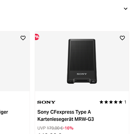
%
1
Durchschnittliche
iger
Sony CFexpress Type A
Kartenlesegerät MRW-G3
UVP
179,00 €
-16%