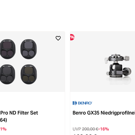
%
Pro ND Filter Set
Benro GX35 Niedrigprofilne
64)
-1%
UVP
200,00 €
-16%