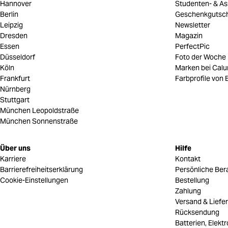
Hannover
Studenten- & As
Berlin
Geschenkgutsc
Leipzig
Newsletter
Dresden
Magazin
Essen
PerfectPic
Düsseldorf
Foto der Woche
Köln
Marken bei Cal
Frankfurt
Farbprofile von B
Nürnberg
Stuttgart
München Leopoldstraße
München Sonnenstraße
Über uns
Hilfe
Karriere
Kontakt
Barrierefreiheitserklärung
Persönliche Ber
Cookie-Einstellungen
Bestellung
Zahlung
Versand & Liefe
Rücksendung
Batterien, Elekt