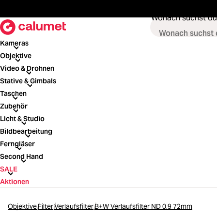
springen
Zur Hauptnavigation springen
Wonach suchst du
Kameras
Kameras
Objektive
Objektive
Video & Drohnen
Video & Drohnen
Stative & Gimbals
Stative & Gimbals
Taschen
Taschen
Zubehör
Zubehör
Licht & Studio
Licht & Studio
Bildbearbeitung
Bildbearbeitung
Ferngläser
Ferngläser
Second Hand
Second Hand
SALE
SALE
Aktionen
Objektive
Filter
Verlaufsfilter
B+W Verlaufsfilter ND 0,9 72mm