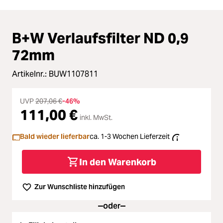
B+W Verlaufsfilter ND 0,9
72mm
Artikelnr.:
BUW1107811
UVP
207,06 €
-46%
111,00 €
inkl. MwSt.
Bald wieder lieferbar
ca. 1-3 Wochen Lieferzeit
In den Warenkorb
Zur Wunschliste hinzufügen
oder