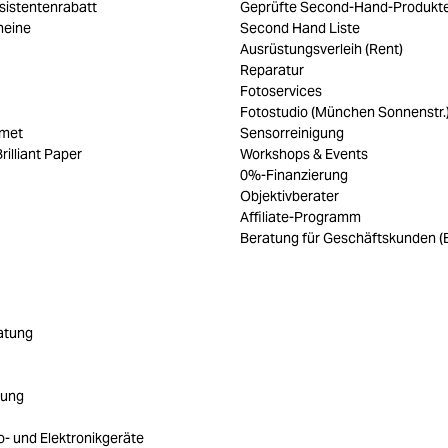
sistentenrabatt
Geprüfte Second-Hand-Produkt
heine
Second Hand Liste
Ausrüstungsverleih (Rent)
Reparatur
Fotoservices
Fotostudio (München Sonnenstr.
umet
Sensorreinigung
rilliant Paper
Workshops & Events
0%-Finanzierung
Objektivberater
Affiliate-Programm
Beratung für Geschäftskunden (
atung
rung
ro- und Elektronikgeräte