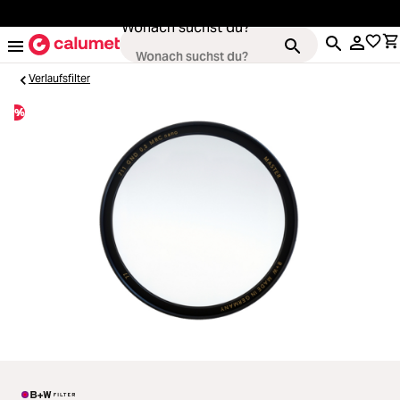
alt springen
Wonach suchst du?
Verlaufsfilter
%
Kameras
Loading...
Objektive
Loading...
Video & Drohnen
Loading...
Stative & Gimbals
Loading...
Taschen