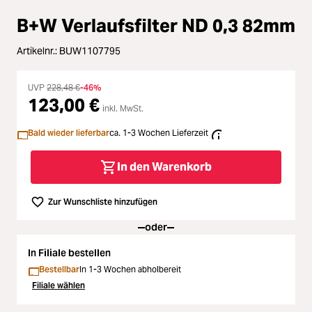
Loading...
Zubehör
B+W Verlaufsfilter ND 0,3 82mm
Loading...
Licht & Studio
Artikelnr.:
BUW1107795
Loading...
Bildbearbeitung
UVP
228,48 €
-46%
123,00 €
Loading...
inkl. MwSt.
Ferngläser
Bald wieder lieferbar
ca. 1-3 Wochen Lieferzeit
Loading...
Second Hand
In den Warenkorb
Loading...
SALE
Zur Wunschliste hinzufügen
Loading...
oder
In Filiale bestellen
Bestellbar
In 1-3 Wochen abholbereit
Filiale wählen