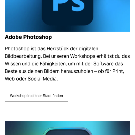
Zubehör
ading...
Licht & Studio
ading...
Bildbearbeitung
Adobe Photoshop
ading...
Photoshop ist das Herzstück der digitalen
Ferngläser
Bildbearbeitung. Bei unseren Workshops erhältst du das
ading...
Wissen und die Fähigkeiten, um mit der Software das
Second Hand
Beste aus deinen Bildern herauszuholen – ob für Print,
Web oder Social Media.
ading...
SALE
Workshop in deiner Stadt finden
ading...