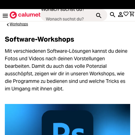
alt springen
Wonach suchst du?
Workshops
Software-Workshops
Kameras
Mit verschiedenen Software-Lösungen kannst du deine
ading...
Fotos und Videos nach deinen Vorstellungen
Objektive
bearbeiten. Damit du auch das volle Potenzial
ausschöpfst, zeigen wir dir in unseren Workshops, wie
ading...
die Programme zu bedienen sind und welche Tricks es
Video & Drohnen
im Umgang mit ihnen gibt.
ading...
Stative & Gimbals
ading...
Taschen
ading...