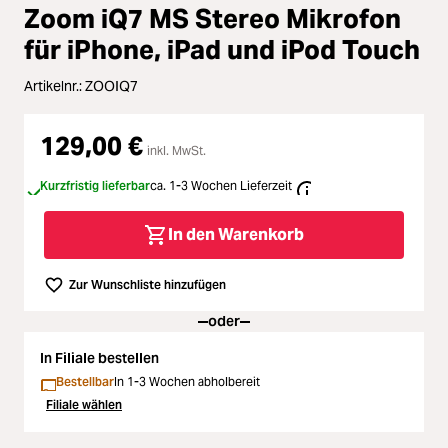
Zubehör
Zoom iQ7 MS Stereo Mikrofon
ading...
für iPhone, iPad und iPod Touch
Licht & Studio
Artikelnr.:
ZOOIQ7
ading...
Bildbearbeitung
129,00 €
ading...
inkl. MwSt.
Ferngläser
Kurzfristig lieferbar
ca. 1-3 Wochen Lieferzeit
ading...
Second Hand
In den Warenkorb
ading...
SALE
Zur Wunschliste hinzufügen
ading...
oder
In Filiale bestellen
Bestellbar
In 1-3 Wochen abholbereit
Filiale wählen