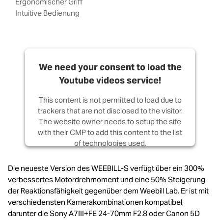
Ergonomischer Griff
Intuitive Bedienung
We need your consent to load the
Youtube videos service!
This content is not permitted to load due to
trackers that are not disclosed to the visitor.
The website owner needs to setup the site
with their CMP to add this content to the list
of technologies used.
Powered by
Usercentrics Consent
Die neueste Version des WEEBILL-S verfügt über ein 300%
Management Platform
verbessertes Motordrehmoment und eine 50% Steigerung
der Reaktionsfähigkeit gegenüber dem Weebill Lab. Er ist mit
verschiedensten Kamerakombinationen kompatibel,
darunter die Sony A7III+FE 24-70mm F2.8 oder Canon 5D