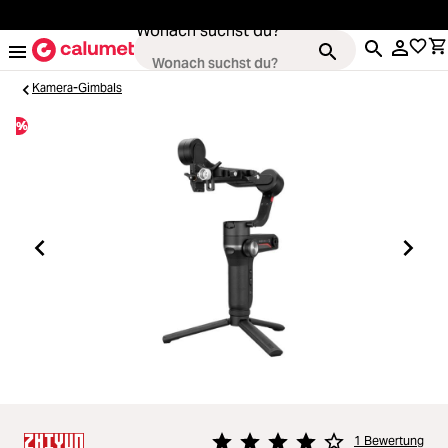
alt springen
Wonach suchst du?
Kamera-Gimbals
%
Loading...
Kameras
Loading...
Objektive
Loading...
Video & Drohnen
Loading...
Stative & Gimbals
Loading...
Taschen
1 Bewertung