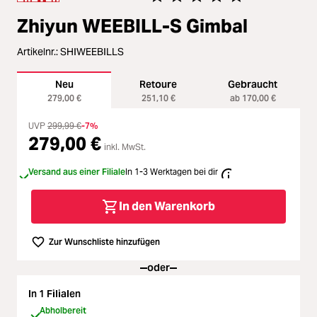
Loading...
Zubehör
Durchschnittliche Bewertung vo
Zhiyun WEEBILL-S Gimbal
Loading...
Licht & Studio
Artikelnr.:
SHIWEEBILLS
Loading...
Bildbearbeitung
Neu
Retoure
Gebraucht
279,00 €
251,10 €
ab 170,00 €
Loading...
Ferngläser
UVP
299,99 €
-7%
279,00 €
inkl. MwSt.
Loading...
Second Hand
Versand aus einer Filiale
In 1-3 Werktagen bei dir
Loading...
SALE
In den Warenkorb
Zur Wunschliste hinzufügen
oder
In 1 Filialen
Abholbereit