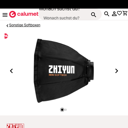
alt springen
Wonach suchst du?
Sonstige Softboxen
%
Kameras
Loading...
Objektive
Loading...
Video & Drohnen
Loading...
Stative & Gimbals
Loading...
Taschen
Loading...