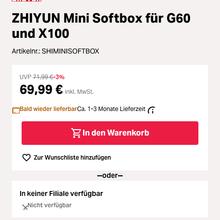
Zubehör
Loading...
ZHIYUN Mini Softbox für G60
Licht & Studio
Loading...
und X100
Artikelnr.:
SHIMINISOFTBOX
Bildbearbeitung
Loading...
UVP
71,99 €
-3%
Ferngläser
69,99 €
Loading...
inkl. MwSt.
Bald wieder lieferbar
Ca. 1-3 Monate Lieferzeit
Second Hand
Loading...
In den Warenkorb
SALE
Loading...
Zur Wunschliste hinzufügen
oder
In keiner Filiale verfügbar
Nicht verfügbar