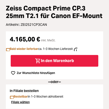
Zubehör
Zeiss Compact Prime CP.3
Loading...
Licht & Studio
25mm T2.1 für Canon EF-Mount
Loading...
Artikelnr.:
ZEI2521CP3CAN
Bildbearbeitung
Loading...
4.165,00 €
inkl. MwSt.
Ferngläser
Bald wieder lieferbar
ca. 1-3 Wochen Lieferzeit
Loading...
Second Hand
In den Warenkorb
Loading...
SALE
Zur Wunschliste hinzufügen
Loading...
oder
In Filiale bestellen
Bestellbar
In 1-3 Wochen abholbereit
Filiale wählen