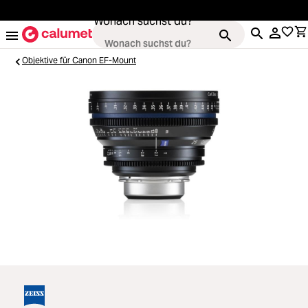
alt springen
Wonach suchst du?
Objektive für Canon EF-Mount
Kameras
Loading...
Objektive
Loading...
Video & Drohnen
Loading...
Stative & Gimbals
Loading...
Taschen
Loading...