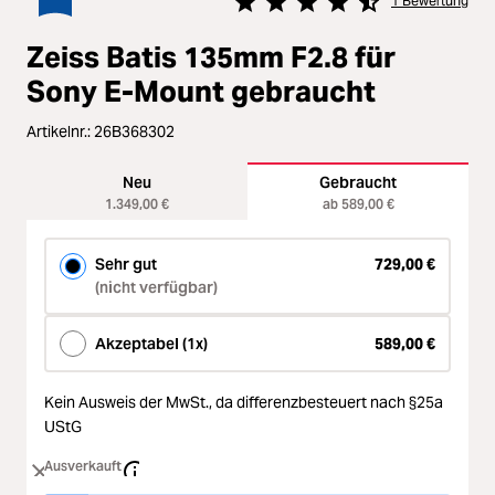
Loading...
Zubehör
1 Bewertung
Durchschnittliche Bewertung von
Loading...
Zeiss Batis 135mm F2.8 für
Licht & Studio
Sony E-Mount gebraucht
Loading...
Bildbearbeitung
Artikelnr.:
26B368302
Loading...
Neu
Gebraucht
Ferngläser
1.349,00 €
ab 589,00 €
Loading...
Second Hand
Sehr gut
729,00 €
(nicht verfügbar)
Loading...
SALE
Akzeptabel (1x)
589,00 €
Loading...
Kein Ausweis der MwSt.,
da differenzbesteuert nach §25a
UStG
Ausverkauft