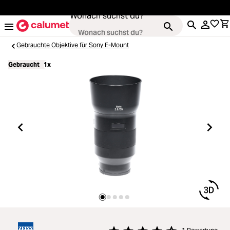
alt springen
Wonach suchst du?
Gebrauchte Objektive für Sony E-Mount
Gebraucht
1x
Kameras
Loading...
Objektive
Loading...
Video & Drohnen
Loading...
Stative & Gimbals
Loading...
Taschen