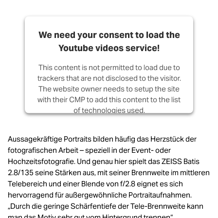
We need your consent to load the
Youtube videos service!
This content is not permitted to load due to
trackers that are not disclosed to the visitor.
The website owner needs to setup the site
with their CMP to add this content to the list
of technologies used.
Powered by
Usercentrics Consent
Aussagekräftige Portraits bilden häufig das Herzstück der
Management Platform
fotografischen Arbeit – speziell in der Event- oder
Hochzeitsfotografie. Und genau hier spielt das ZEISS Batis
2.8/135 seine Stärken aus, mit seiner Brennweite im mittleren
Telebereich und einer Blende von f/2.8 eignet es sich
hervorragend für außergewöhnliche Portraitaufnahmen.
„Durch die geringe Schärfentiefe der Tele-Brennweite kann
man das Motiv sehr gut vom Hintergrund trennen“,