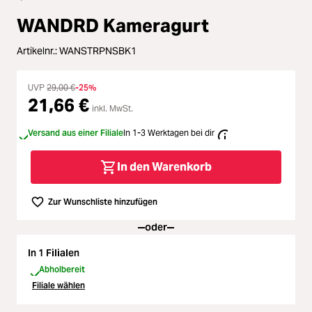
Zubehör
WANDRD Kameragurt
ading...
Licht & Studio
Artikelnr.:
WANSTRPNSBK1
ading...
Bildbearbeitung
UVP
29,00 €
-25%
21,66 €
ading...
inkl. MwSt.
Ferngläser
Versand aus einer Filiale
In 1-3 Werktagen bei dir
ading...
Second Hand
In den Warenkorb
ading...
SALE
Zur Wunschliste hinzufügen
ading...
oder
In 1 Filialen
Abholbereit
Filiale wählen