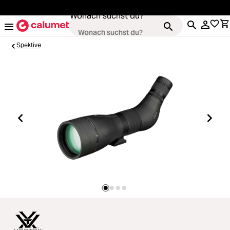
alt springen
Wonach suchst du?
Spektive
Kameras
Loading...
Objektive
Loading...
Video & Drohnen
Loading...
Stative & Gimbals
Loading...
Taschen
Loading...