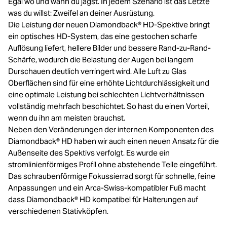
Egal wo und wann du jagst. In jedem Szenario ist das Letzte
was du willst: Zweifel an deiner Ausrüstung.
Die Leistung der neuen Diamondback® HD-Spektive bringt
ein optisches HD-System, das eine gestochen scharfe
Auflösung liefert, hellere Bilder und bessere Rand-zu-Rand-
Schärfe, wodurch die Belastung der Augen bei langem
Durschauen deutlich verringert wird. Alle Luft zu Glas
Oberflächen sind für eine erhöhte Lichtdurchlässigkeit und
eine optimale Leistung bei schlechten Lichtverhältnissen
vollständig mehrfach beschichtet. So hast du einen Vorteil,
wenn du ihn am meisten brauchst.
Neben den Veränderungen der internen Komponenten des
Diamondback® HD haben wir auch einen neuen Ansatz für die
Außenseite des Spektivs verfolgt. Es wurde ein
stromlinienförmiges Profil ohne abstehende Teile eingeführt.
Das schraubenförmige Fokussierrad sorgt für schnelle, feine
Anpassungen und ein Arca-Swiss-kompatibler Fuß macht
dass Diamondback® HD kompatibel für Halterungen auf
verschiedenen Stativköpfen.