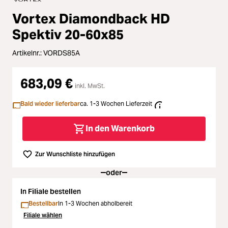
Zubehör
Vortex Diamondback HD
Loading...
Licht & Studio
Spektiv 20-60x85
Loading...
Artikelnr.:
VORDS85A
Bildbearbeitung
Loading...
683,09 €
Ferngläser
inkl. MwSt.
Bald wieder lieferbar
ca. 1-3 Wochen Lieferzeit
Loading...
Second Hand
In den Warenkorb
Loading...
SALE
Zur Wunschliste hinzufügen
Loading...
oder
In Filiale bestellen
Bestellbar
In 1-3 Wochen abholbereit
Filiale wählen