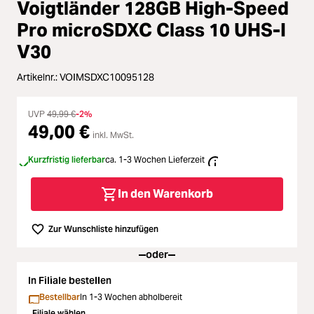
Zubehör
Voigtländer 128GB High-Speed
ading...
Pro microSDXC Class 10 UHS-I
Licht & Studio
V30
ading...
Artikelnr.:
Bildbearbeitung
VOIMSDXC10095128
ading...
UVP
49,99 €
-2%
Ferngläser
49,00 €
inkl. MwSt.
ading...
Second Hand
Kurzfristig lieferbar
ca. 1-3 Wochen Lieferzeit
ading...
In den Warenkorb
SALE
ading...
Zur Wunschliste hinzufügen
oder
In Filiale bestellen
Bestellbar
In 1-3 Wochen abholbereit
Filiale wählen