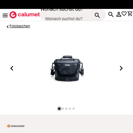
alt springen
Wonach suchst du?
Fototaschen
Kameras
Loading...
Objektive
Loading...
Video & Drohnen
Loading...
Stative & Gimbals
Loading...
Taschen