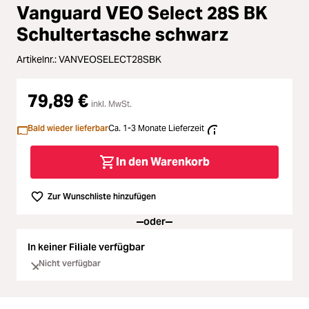
Loading...
Zubehör
Vanguard VEO Select 28S BK
Loading...
Schultertasche schwarz
Licht & Studio
Artikelnr.:
VANVEOSELECT28SBK
Loading...
Bildbearbeitung
79,89 €
Loading...
inkl. MwSt.
Ferngläser
Bald wieder lieferbar
Ca. 1-3 Monate Lieferzeit
Loading...
Second Hand
In den Warenkorb
Loading...
SALE
Zur Wunschliste hinzufügen
oder
Loading...
In keiner Filiale verfügbar
Nicht verfügbar