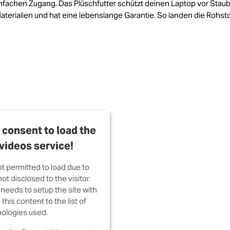
nfachen Zugang. Das Plüschfutter schützt deinen Laptop vor Stau
terialien und hat eine lebenslange Garantie. So landen die Rohst
consent to load the
videos service!
ot permitted to load due to
ot disclosed to the visitor.
needs to setup the site with
this content to the list of
ologies used.