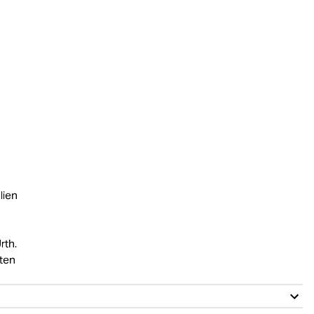
lien
rth.
eten