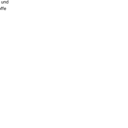
b und
offe