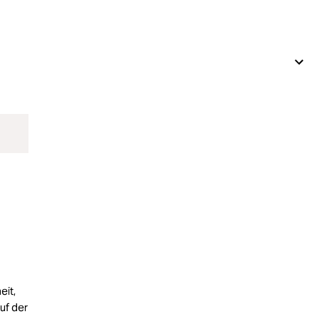
W
eit,
uf der