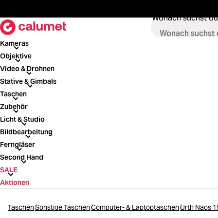
springen
Zur Hauptnavigation springen
Wonach suchst du
Kameras
Kameras
Objektive
Objektive
Video & Drohnen
Video & Drohnen
Stative & Gimbals
Stative & Gimbals
Taschen
Taschen
Zubehör
Zubehör
Licht & Studio
Licht & Studio
Bildbearbeitung
Bildbearbeitung
Ferngläser
Ferngläser
Second Hand
Second Hand
SALE
SALE
Aktionen
Taschen
Sonstige Taschen
Computer- & Laptoptaschen
Urth Naos 1