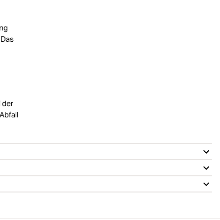
ung
. Das
 der
Abfall