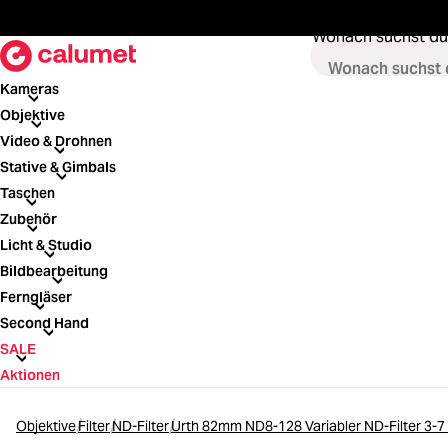
springen
Zur Hauptnavigation springen
Wonach suchst du
Kameras
Kameras
Objektive
Objektive
Video & Drohnen
Video & Drohnen
Stative & Gimbals
Stative & Gimbals
Taschen
Taschen
Zubehör
Zubehör
Licht & Studio
Licht & Studio
Bildbearbeitung
Bildbearbeitung
Ferngläser
Ferngläser
Second Hand
Second Hand
SALE
SALE
Aktionen
Objektive
Filter
ND-Filter
Urth 82mm ND8-128 Variabler ND-Filter 3-7 