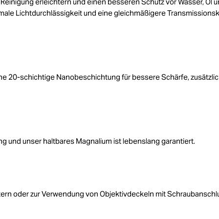
 Reinigung erleichtern und einen besseren Schutz vor Wasser, Öl 
male Lichtdurchlässigkeit und eine gleichmäßigere Transmissions
e 20-schichtige Nanobeschichtung für bessere Schärfe, zusätzli
ng und unser haltbares Magnalium ist lebenslang garantiert.
ltern oder zur Verwendung von Objektivdeckeln mit Schraubanschl