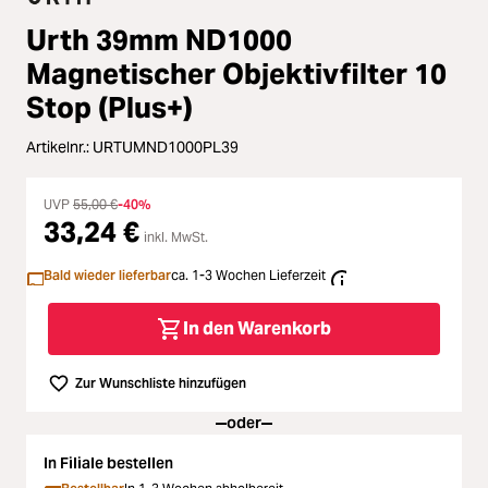
Loading...
Zubehör
Urth 39mm ND1000
Loading...
Licht & Studio
Magnetischer Objektivfilter 10
Stop (Plus+)
Loading...
Bildbearbeitung
Artikelnr.:
URTUMND1000PL39
Loading...
Ferngläser
UVP
55,00 €
-40%
33,24 €
Loading...
inkl. MwSt.
Second Hand
Bald wieder lieferbar
ca. 1-3 Wochen Lieferzeit
Loading...
SALE
In den Warenkorb
Zur Wunschliste hinzufügen
oder
In Filiale bestellen