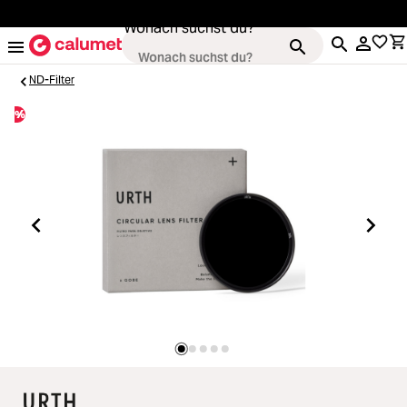
alt springen
Wonach suchst du?
ND-Filter
%
Loading...
Kameras
Loading...
Objektive
Loading...
Video & Drohnen
Loading...
Stative & Gimbals
Loading...
Taschen