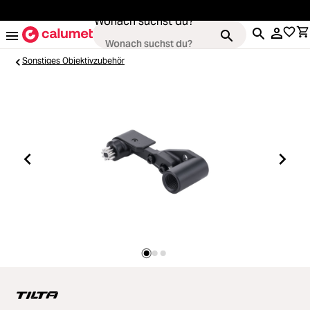
alt springen
Wonach suchst du?
Sonstiges Objektivzubehör
Kameras
Loading...
Objektive
Loading...
Video & Drohnen
Loading...
Stative & Gimbals
Loading...
Taschen