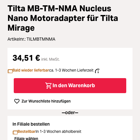
Loading...
Zubehör
Tilta MB-TM-NMA Nucleus
Loading...
Nano Motoradapter für Tilta
Licht & Studio
Mirage
Loading...
Bildbearbeitung
Artikelnr.:
TILMBTMNMA
Loading...
Ferngläser
34,51 €
inkl. MwSt.
Loading...
Second Hand
Bald wieder lieferbar
ca. 1-3 Wochen Lieferzeit
Loading...
In den Warenkorb
SALE
Loading...
Zur Wunschliste hinzufügen
oder
In Filiale bestellen
Bestellbar
In 1-3 Wochen abholbereit
Filiale wählen