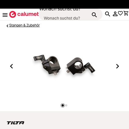
alt springen
Wonach suchst du?
Stangen & Zubehör
Kameras
Loading...
Objektive
Loading...
Video & Drohnen
Loading...
Stative & Gimbals
Loading...
Taschen
Loading...