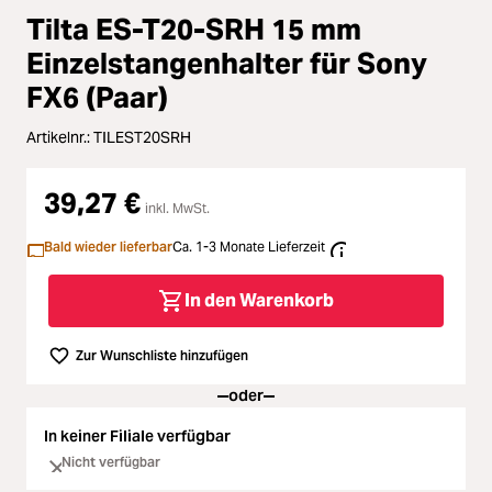
Zubehör
Loading...
Tilta ES-T20-SRH 15 mm
Einzelstangenhalter für Sony
Licht & Studio
Loading...
FX6 (Paar)
Bildbearbeitung
Loading...
Artikelnr.:
TILEST20SRH
Ferngläser
Loading...
39,27 €
inkl. MwSt.
Second Hand
Bald wieder lieferbar
Ca. 1-3 Monate Lieferzeit
Loading...
In den Warenkorb
SALE
Loading...
Zur Wunschliste hinzufügen
oder
In keiner Filiale verfügbar
Nicht verfügbar