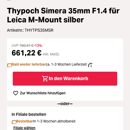
Zubehör
Thypoch Simera 35mm F1.4 für
ading...
Licht & Studio
Leica M-Mount silber
ading...
Artikelnr.:
THYTPS35MSR
Bildbearbeitung
ading...
UVP
760,41 €
-13%
Ferngläser
661,22 €
inkl. MwSt.
ading...
Bald wieder lieferbar
ca. 1-3 Wochen Lieferzeit
Second Hand
ading...
In den Warenkorb
SALE
Zur Wunschliste hinzufügen
ading...
oder
In Filiale bestellen
Bestellbar
In 1-3 Wochen abholbereit
Filiale wählen