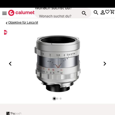
alt springen
Wonach suchst du?
Objektive für Leica M
%
Kameras
ading...
Objektive
ading...
Video & Drohnen
ading...
Stative & Gimbals
ading...
Taschen
ading...