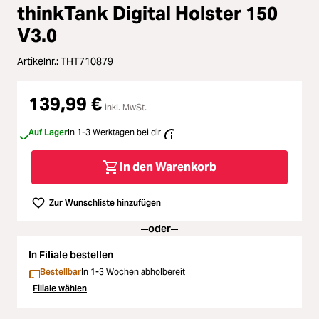
Loading...
Zubehör
thinkTank Digital Holster 150
Loading...
V3.0
Licht & Studio
Artikelnr.:
THT710879
Loading...
Bildbearbeitung
139,99 €
Loading...
inkl. MwSt.
Ferngläser
Auf Lager
In 1-3 Werktagen bei dir
Loading...
Second Hand
In den Warenkorb
Loading...
SALE
Zur Wunschliste hinzufügen
oder
Loading...
In Filiale bestellen
Bestellbar
In 1-3 Wochen abholbereit
Filiale wählen