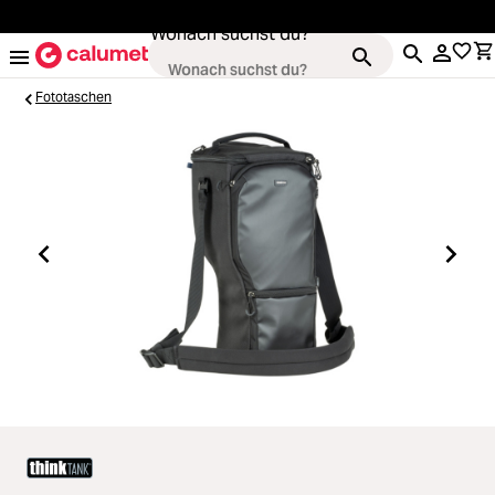
alt springen
Wonach suchst du?
Fototaschen
Kameras
Loading...
Objektive
Loading...
Video & Drohnen
Loading...
Stative & Gimbals
Loading...
Taschen