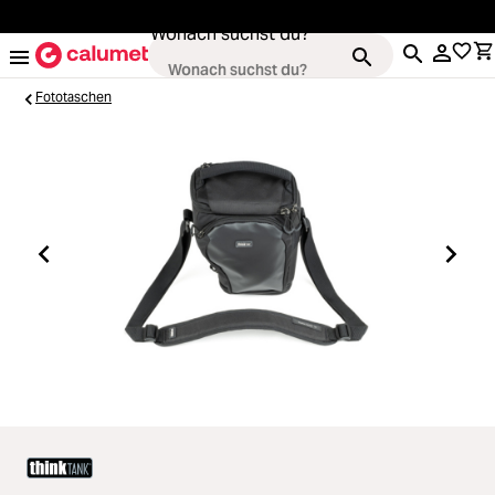
alt springen
Wonach suchst du?
Fototaschen
Kameras
Loading...
Objektive
Loading...
Video & Drohnen
Loading...
Stative & Gimbals
Loading...
Taschen