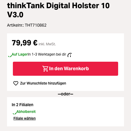
Loading...
Zubehör
thinkTank Digital Holster 10
Loading...
V3.0
Licht & Studio
Artikelnr.:
THT710862
Loading...
Bildbearbeitung
79,99 €
Loading...
inkl. MwSt.
Ferngläser
Auf Lager
In 1-3 Werktagen bei dir
Loading...
Second Hand
In den Warenkorb
Loading...
SALE
Zur Wunschliste hinzufügen
oder
Loading...
In 2 Filialen
Abholbereit
Filiale wählen