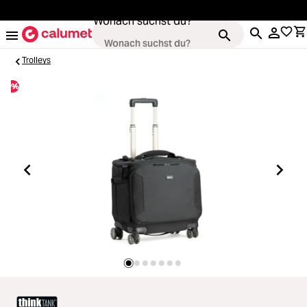
alt springen
Wonach suchst du?
Trolleys
%
Loading...
Kameras
Loading...
Objektive
Loading...
Video & Drohnen
Loading...
Stative & Gimbals
Loading...
Taschen