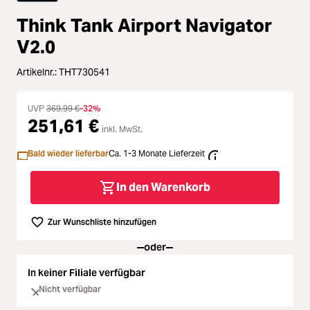
Loading...
Zubehör
Think Tank Airport Navigator
Loading...
Licht & Studio
V2.0
Loading...
Artikelnr.:
THT730541
Bildbearbeitung
Loading...
UVP
369,99 €
-32%
Ferngläser
251,61 €
inkl. MwSt.
Loading...
Bald wieder lieferbar
Ca. 1-3 Monate Lieferzeit
Second Hand
In den Warenkorb
Loading...
SALE
Zur Wunschliste hinzufügen
oder
In keiner Filiale verfügbar
Nicht verfügbar