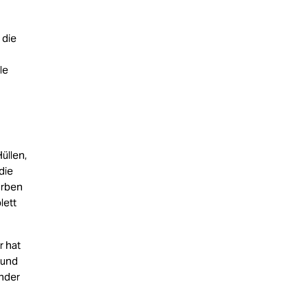
 die
le
üllen,
die
arben
lett
r hat
 und
ender