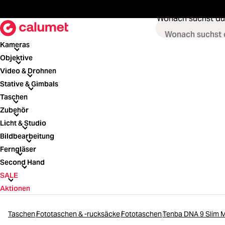
springen
Zur Hauptnavigation springen
Wonach suchst du
Kameras
Kameras
Objektive
Objektive
Video & Drohnen
Video & Drohnen
Stative & Gimbals
Stative & Gimbals
Taschen
Taschen
Zubehör
Zubehör
Licht & Studio
Licht & Studio
Bildbearbeitung
Bildbearbeitung
Ferngläser
Ferngläser
Second Hand
Second Hand
SALE
SALE
Aktionen
Taschen
Fototaschen & -rucksäcke
Fototaschen
Tenba DNA 9 Slim 