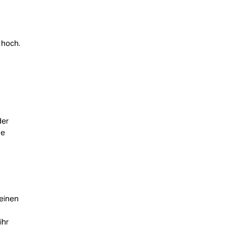
 hoch.
der
he
 einen
ihr