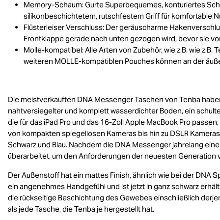
Memory-Schaum: Gurte Superbequemes, konturiertes Schulte
silikonbeschichtetem, rutschfestem Griff für komfortable N
Flüsterleiser Verschluss: Der geräuscharme Hakenverschlu
Frontklappe gerade nach unten gezogen wird, bevor sie v
Molle-kompatibel: Alle Arten von Zubehör, wie z.B. wie z.B.
weiteren MOLLE-kompatiblen Pouches können an der äußer
Die meistverkauften DNA Messenger Taschen von Tenba haben nu
nahtversiegelter und komplett wasserdichter Boden, ein schul
die für das iPad Pro und das 16-Zoll Apple MacBook Pro passen, 
von kompakten spiegellosen Kameras bis hin zu DSLR Kameras in
Schwarz und Blau. Nachdem die DNA Messenger jahrelang eine 
überarbeitet, um den Anforderungen der neuesten Generation 
Der Außenstoff hat ein mattes Finish, ähnlich wie bei der DNA Spe
ein angenehmes Handgefühl und ist jetzt in ganz schwarz erhäl
die rückseitige Beschichtung des Gewebes einschließlich der
als jede Tasche, die Tenba je hergestellt hat.