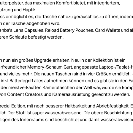
rpolster, das maximalen Komfort bietet, mit integriertem,
utzung und Haptik.
ss ermöglicht es, die Tasche nahezu geräuschlos zu öffnen, indem
on der Tasche abgehoben wird.
 Tenba's Lens Capsules, Reload Battery Pouches, Card Wallets und al
en Schlaufe befestigt werden.
n ein großes Upgrade erhalten. Neu in der Kollektion ist ein
terfreundlicher Memory-Schaum Gurt, angepasste Laptop-/Tablet-H
und vieles mehr. Die neuen Taschen sind in vier Größen erhältlich, 
kl. Batteriegriff alles aufnehmen können und es gibt sie in den F
der meistverkauften Kamerataschen der Welt war, wurde sie komp
von Content Creators und Kameraausrüstung gerecht zu werden.
cial Edition, mit noch besserer Haltbarkeit und Abriebfestigkeit. E
tlich Der Stoff ist super wasserabweisend. Die obere Beschichtung
jenigen des Innenraums sind beschichtet und damit wasserabweis