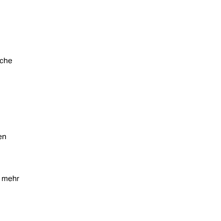
sche
en
t mehr