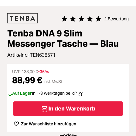
1 Bewertung
Durchschnittliche Bewertung von 
Tenba DNA 9 Slim
Messenger Tasche — Blau
Artikelnr.:
TEN638571
UVP
138,00 €
-36%
88,99 €
inkl. MwSt.
Auf Lager
In 1-3 Werktagen bei dir
In den Warenkorb
Zur Wunschliste hinzufügen
oder