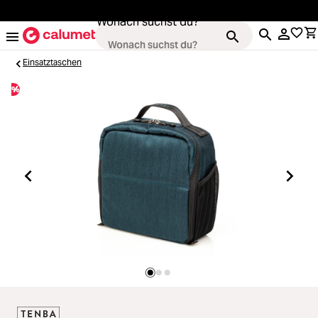
alt springen
Wonach suchst du?
Einsatztaschen
%
Kameras
Loading...
Objektive
Loading...
Video & Drohnen
Loading...
Stative & Gimbals
Loading...
Taschen