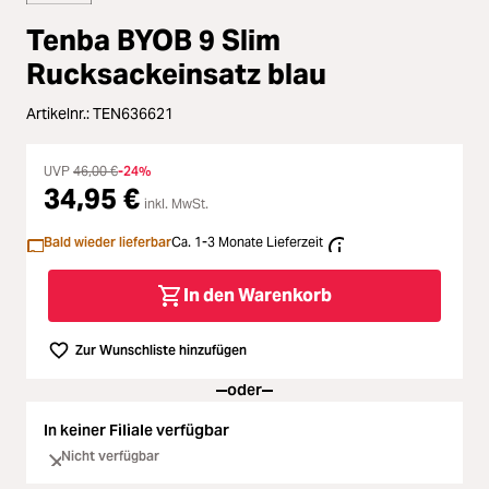
Loading...
Zubehör
Tenba BYOB 9 Slim
Loading...
Licht & Studio
Rucksackeinsatz blau
Loading...
Artikelnr.:
TEN636621
Bildbearbeitung
Loading...
UVP
46,00 €
-24%
Ferngläser
34,95 €
inkl. MwSt.
Loading...
Bald wieder lieferbar
Ca. 1-3 Monate Lieferzeit
Second Hand
Loading...
In den Warenkorb
SALE
Zur Wunschliste hinzufügen
Loading...
oder
In keiner Filiale verfügbar
Nicht verfügbar