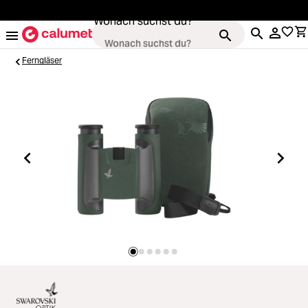
alt springen
Wonach suchst du?
Ferngläser
Kameras
Loading...
Objektive
Loading...
Video & Drohnen
Loading...
Stative & Gimbals
Loading...
Taschen