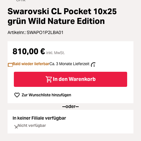
Loading...
Zubehör
Swarovski CL Pocket 10x25
Loading...
Licht & Studio
grün Wild Nature Edition
Loading...
Artikelnr.:
SWAPO1P2LBA01
Bildbearbeitung
Loading...
810,00 €
Ferngläser
inkl. MwSt.
Bald wieder lieferbar
Ca. 3 Monate Lieferzeit
Loading...
Second Hand
In den Warenkorb
Loading...
SALE
Zur Wunschliste hinzufügen
Loading...
oder
In keiner Filiale verfügbar
Nicht verfügbar