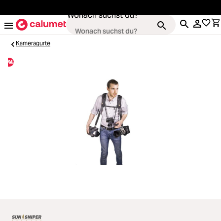
alt springen
Wonach suchst du?
Kameragurte
%
Kameras
Loading...
Objektive
Loading...
Video & Drohnen
Loading...
Stative & Gimbals
Loading...
Taschen
Loading...