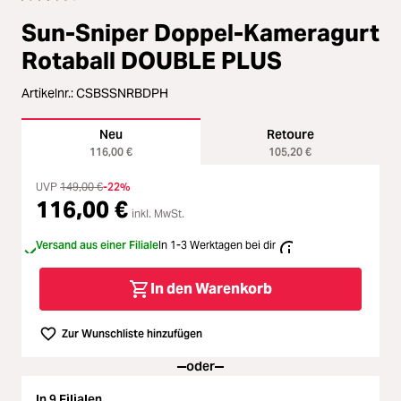
Zubehör
Sun-Sniper Doppel-Kameragurt
Loading...
Licht & Studio
Rotaball DOUBLE PLUS
Loading...
Artikelnr.:
CSBSSNRBDPH
Bildbearbeitung
Neu
Retoure
Loading...
Ferngläser
116,00 €
105,20 €
Loading...
UVP
149,00 €
-22%
116,00 €
Second Hand
inkl. MwSt.
Loading...
Versand aus einer Filiale
In 1-3 Werktagen bei dir
SALE
In den Warenkorb
Loading...
Zur Wunschliste hinzufügen
oder
In 9 Filialen