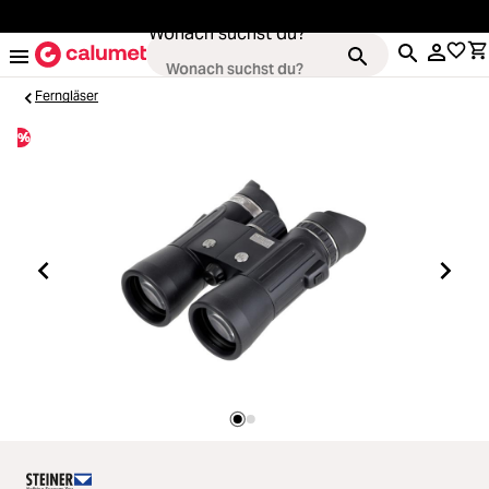
alt springen
Wonach suchst du?
Ferngläser
%
Loading...
Kameras
Loading...
Objektive
Loading...
Video & Drohnen
Loading...
Stative & Gimbals
Loading...
Taschen