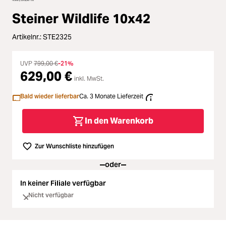
Loading...
Zubehör
Steiner Wildlife 10x42
Loading...
Licht & Studio
Artikelnr.:
STE2325
Loading...
Bildbearbeitung
UVP
799,00 €
-21%
629,00 €
Loading...
inkl. MwSt.
Ferngläser
Bald wieder lieferbar
Ca. 3 Monate Lieferzeit
Loading...
Second Hand
In den Warenkorb
Loading...
SALE
Zur Wunschliste hinzufügen
oder
In keiner Filiale verfügbar
Nicht verfügbar