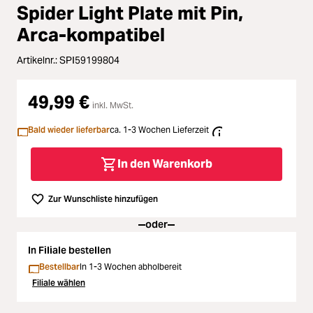
Loading...
Zubehör
Spider Light Plate mit Pin,
Loading...
Arca-kompatibel
Licht & Studio
Artikelnr.:
SPI59199804
Loading...
Bildbearbeitung
49,99 €
Loading...
inkl. MwSt.
Ferngläser
Bald wieder lieferbar
ca. 1-3 Wochen Lieferzeit
Loading...
Second Hand
In den Warenkorb
Loading...
SALE
Zur Wunschliste hinzufügen
oder
Loading...
In Filiale bestellen
Bestellbar
In 1-3 Wochen abholbereit
Filiale wählen