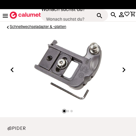
alt springen
Wonach suchst du?
Schnellwechseladapter & -platten
Kameras
Loading...
Objektive
Loading...
Video & Drohnen
Loading...
Stative & Gimbals
Loading...
Taschen