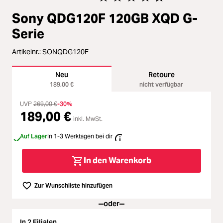
Zubehör
ading...
Durchschnittliche Bewertung von 
Sony QDG120F 120GB XQD G-
Licht & Studio
Serie
ading...
Artikelnr.:
SONQDG120F
Bildbearbeitung
ading...
Neu
Retoure
Ferngläser
189,00 €
nicht verfügbar
ading...
UVP
269,00 €
-30%
189,00 €
Second Hand
ading...
inkl. MwSt.
Auf Lager
In 1-3 Werktagen bei dir
SALE
ading...
In den Warenkorb
Zur Wunschliste hinzufügen
oder
In 2 Filialen