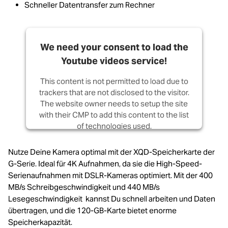
Schneller Datentransfer zum Rechner
We need your consent to load the
Youtube videos service!
This content is not permitted to load due to
trackers that are not disclosed to the visitor.
The website owner needs to setup the site
with their CMP to add this content to the list
of technologies used.
Powered by
Usercentrics Consent
Nutze Deine Kamera optimal mit der XQD-Speicherkarte der
Management Platform
G-Serie. Ideal für 4K Aufnahmen, da sie die High-Speed-
Serienaufnahmen mit DSLR-Kameras optimiert. Mit der 400
MB/s Schreibgeschwindigkeit und 440 MB/s
Lesegeschwindigkeit kannst Du schnell arbeiten und Daten
übertragen, und die 120-GB-Karte bietet enorme
Speicherkapazität.